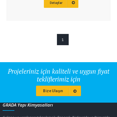
Detaylar
1
Projeleriniz için kaliteli ve uygun fiyat
tekliflerimiz için
Bize Ulaşın
GRADA Yapı Kimyasalları