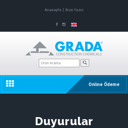
|
Anasayfa
Bize Yazın
Toggle
Online Ödeme
navigation
Duyurular