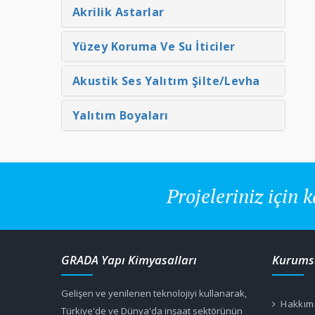
Akrilik Astarlar
Yüzey Koruma Ve Su İticiler
Akustik Ses Yalıtım Şilte/Levha
Yalıtım Boyaları
Projeleriniz için k
GRADA Yapı Kimyasalları
Kurums
Gelişen ve yenilenen teknolojiyi kullanarak,
Hakkım
Türkiye'de ve Dünya'da inşaat sektörünün