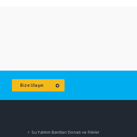
Bize Ulaşın
Su Yalıtım Bantları Donatı ve Fileler