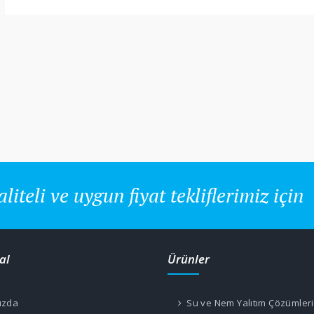
aliteli ve uygun fiyat tekliflerimiz için
al
Ürünler
ızda
Su ve Nem Yalıtım Çözümleri