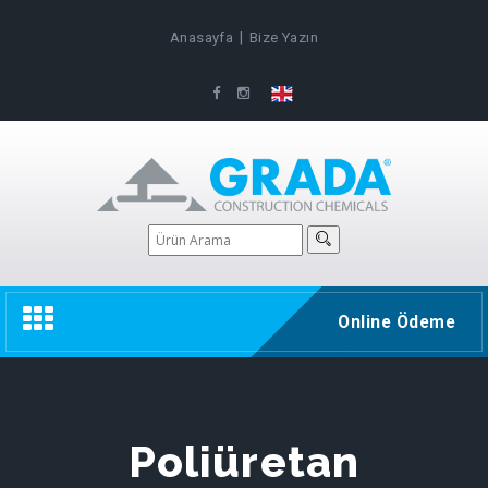
|
Anasayfa
Bize Yazın
Toggle
Online Ödeme
navigation
Poliüretan