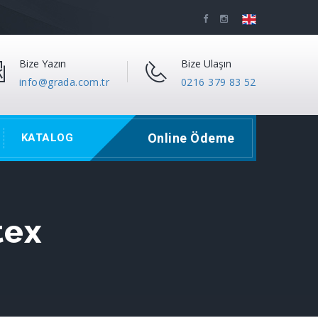
Bize Yazın
Bize Ulaşın
info@grada.com.tr
0216 379 83 52
Online Ödeme
KATALOG
tex