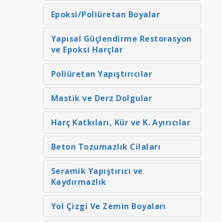
Epoksi/Poliüretan Boyalar
Yapısal Güçlendirme Restorasyon
ve Epoksi Harçlar
Poliüretan Yapıştırıcılar
Mastik ve Derz Dolgular
Harç Katkıları, Kür ve K. Ayırıcılar
Beton Tozumazlık Cilaları
Seramik Yapıştırıcı ve
Kaydırmazlık
Yol Çizgi Ve Zemin Boyaları
GRADAKATMIX 1006 Su
FORMOIL 1021 Plywood Ve
eçirimsizlik Harç Katkısı
Metal Kalıp Ayırıcı