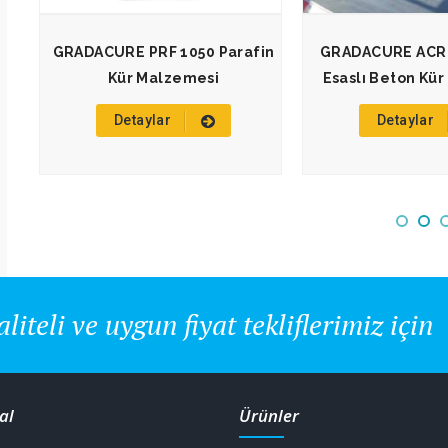
GRADACURE PRF 1050 Parafin
GRADACURE ACR 1
Kür Malzemesi
Esaslı Beton Kü
Detaylar
Detaylar
aliteli ve uygun fiyat tekliflerimiz için
al
Ürünler