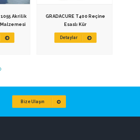
055 Akrilik
GRADACURE T400 Reçine
Beton
r Malzemesi
Esaslı Kür
Detaylar
Bize Ulaşın