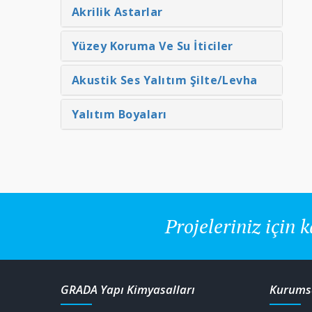
Akrilik Astarlar
Detaylar
Detaylar
Yüzey Koruma Ve Su İticiler
Akustik Ses Yalıtım Şilte/Levha
Yalıtım Boyaları
Projeleriniz için k
GRADA Yapı Kimyasalları
Kurums