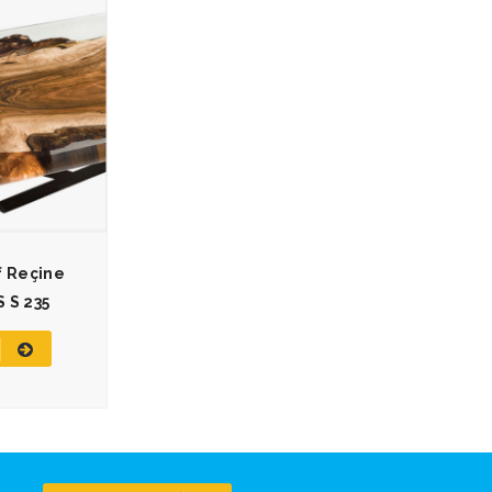
f Reçine
 S 235