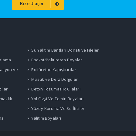
Bize Ulaşın
Su Yalıtım Bantları Donatı ve Fileler
aplama
Epoksi/Poliüretan Boyalar
rasyon ve
Poliüretan Yapıştırıcılar
Mastik ve Derz Dolgular
cılar
Beton Tozumazlık Cilaları
rmazlık
Yol Çizgi Ve Zemin Boyaları
Yüzey Koruma Ve Su İticiler
ha
Yalıtım Boyaları