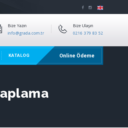
Bize Yazın
Bize Ulaşın
info@grada.com.tr
0216 379 83 52
Online Ödeme
KATALOG
Kaplama