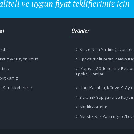
aliteli ve uygun fiyat tekliflerimiz için
al
Ürünler
ızda
Su ve Nem Yalıtım Çözümleri
umuz & Misyonumuz
Epoksi/Poliüretan Zemin K
rimiz
Yapısal Güçlendirme Resto
Epoksi Harçlar
olitikamız
 Sertifikalarımız
Harç Katkıları, Kür ve K. Ayırı
Seramik Yapıştırıcı ve Kaydı
Akrilik Astarlar
Akustik Ses Yalıtım Şilte/Lev